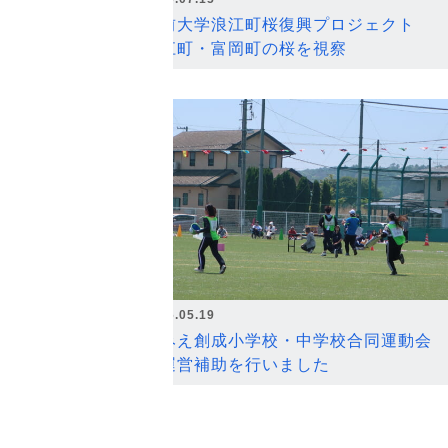
弘前大学浪江町桜復興プロジェクト
浪江町・富岡町の桜を視察
2026.05.19
なみえ創成小学校・中学校合同運動会
の運営補助を行いました