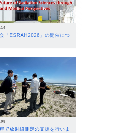
.14
会「ESRAH2026」の開催につ
.08
岸で放射線測定の支援を行いま