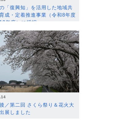
の「復興知」を活用した地域共
育成・定着推進事業（令和8年度
12年度）に採択
.14
後／第二回 さくら祭り＆花火大
出展しました