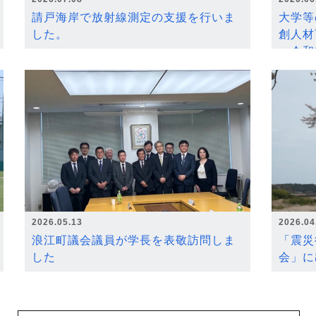
請戸海岸で放射線測定の支援を行いま
大学等
した。
創人材
～令和
2026.05.13
2026.04
浪江町議会議員が学長を表敬訪問しま
「震災
した
会」に