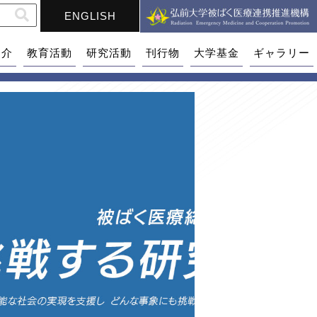
ENGLISH
紹介
教育活動
研究活動
刊行物
大学基金
ギャラリー