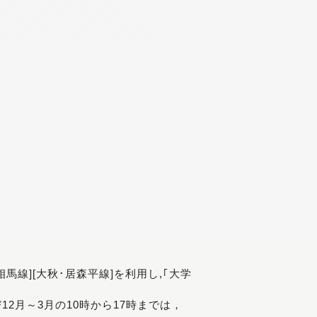
[相馬線][大秋･居森平線]を利用し,｢大学
び12月～3月の10時から17時までは，