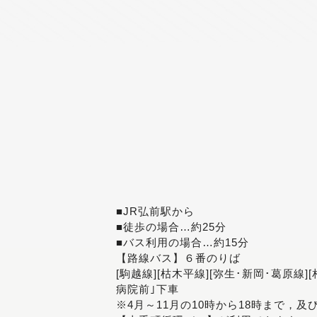
■JR弘前駅から
■徒歩の場合…約25分
■バス利用の場合…約15分
【路線バス】６番のりば
[駒越線][枯木平線][弥生･新岡･葛原線]
病院前｣下車
※4月～11月の10時から18時まで，及