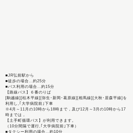
■JR弘前駅から
■徒歩の場合…約25分
■バス利用の場合…約15分
【路線バス】６番のりば
[駒越線][枯木平線][弥生･新岡･葛原線][相馬線][大秋･居森平線]を
利用し,｢大学病院前｣下車
※4月～11月の10時から18時まで，及び12月～3月の10時から17
時までは，
【土手町循環バス】が利用できます。
（10分間隔で運行,｢大学病院前｣下車）
■タクシー利用の場合…約10分