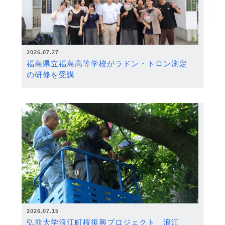
2026.07.27
福島県立福島高等学校がラドン・トロン測定
の研修を受講
2026.07.15
弘前大学浪江町桜復興プロジェクト 浪江