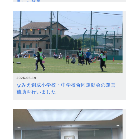
度）に採択
2026.05.19
なみえ創成小学校・中学校合同運動会の運営
補助を行いました