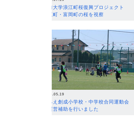
弘前大学浪江町桜復興プロジェクト
浪江町・富岡町の桜を視察
2026.05.19
なみえ創成小学校・中学校合同運動会
の運営補助を行いました