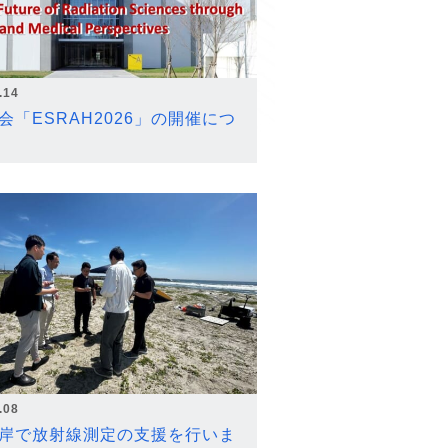
.14
会「ESRAH2026」の開催につ
.08
岸で放射線測定の支援を行いま