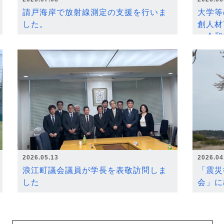
請戸海岸で放射線測定の支援を行いま
大学等
した。
創人材
～令和
2026.05.13
2026.04
浪江町議会議員が学長を表敬訪問しま
「震災
した
会」に