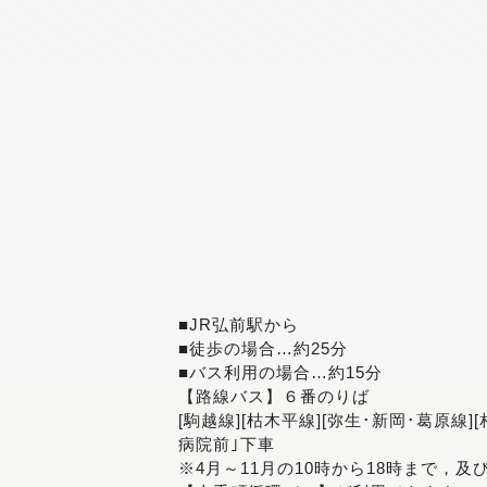
■JR弘前駅から
■徒歩の場合…約25分
■バス利用の場合…約15分
【路線バス】６番のりば
[駒越線][枯木平線][弥生･新岡･葛原線]
病院前｣下車
※4月～11月の10時から18時まで，及