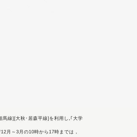
[相馬線][大秋･居森平線]を利用し,｢大学
び12月～3月の10時から17時までは，