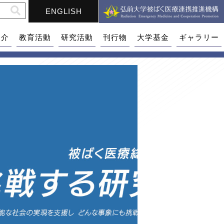
ENGLISH
紹介
教育活動
研究活動
刊行物
大学基金
ギャラリー