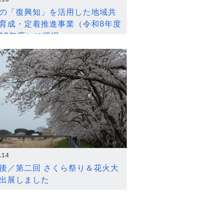
の「復興知」を活用した地域共
育成・定着推進事業（令和8年度
12年度）に採択
.14
後／第二回 さくら祭り＆花火大
出展しました