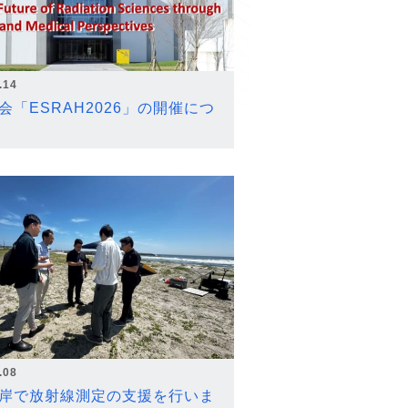
.14
会「ESRAH2026」の開催につ
.08
岸で放射線測定の支援を行いま