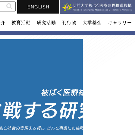
ENGLISH
紹介
教育活動
研究活動
刊行物
大学基金
ギャラリー