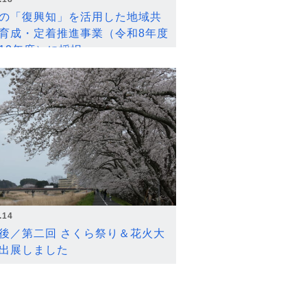
の「復興知」を活用した地域共
育成・定着推進事業（令和8年度
12年度）に採択
.14
後／第二回 さくら祭り＆花火大
出展しました