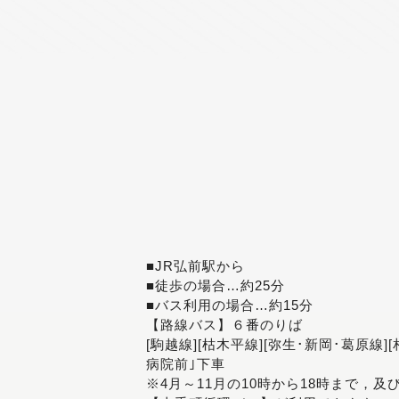
■JR弘前駅から
■徒歩の場合…約25分
■バス利用の場合…約15分
【路線バス】６番のりば
[駒越線][枯木平線][弥生･新岡･葛原線]
病院前｣下車
※4月～11月の10時から18時まで，及