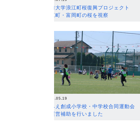
弘前大学浪江町桜復興プロジェクト
浪江町・富岡町の桜を視察
2026.05.19
なみえ創成小学校・中学校合同運動会
の運営補助を行いました