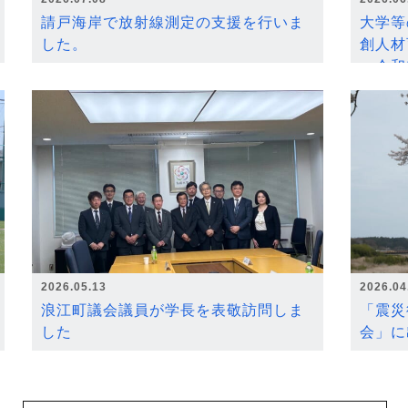
請戸海岸で放射線測定の支援を行いま
大学等
した。
創人材
～令和
2026.05.13
2026.04
浪江町議会議員が学長を表敬訪問しま
「震災
した
会」に