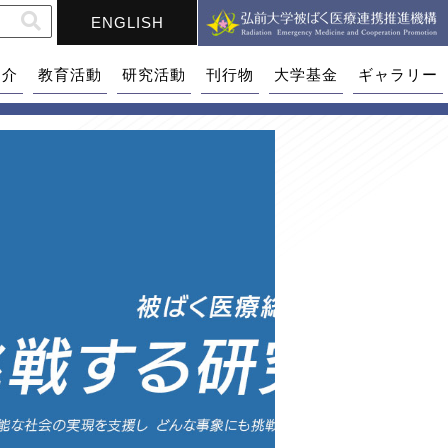
ENGLISH
紹介
教育活動
研究活動
刊行物
大学基金
ギャラリー