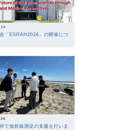
.14
会「ESRAH2026」の開催につ
.08
岸で放射線測定の支援を行いま