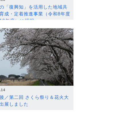
の「復興知」を活用した地域共
育成・定着推進事業（令和8年度
12年度）に採択
.14
後／第二回 さくら祭り＆花火大
出展しました