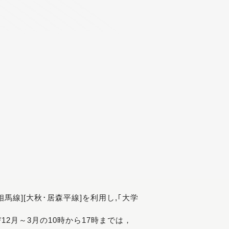
[相馬線][大秋･居森平線]を利用し,｢大学
び12月～3月の10時から17時までは，