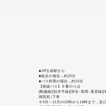
■JR弘前駅から
■徒歩の場合…約25分
■バス利用の場合…約15分
【路線バス】６番のりば
[駒越線][枯木平線][弥生･新岡･葛原線]
病院前｣下車
※4月～11月の10時から18時まで，及