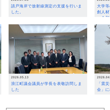
請戸海岸で放射線測定の支援を行いま
大学等
した。
創人材
～令和
2026.05.13
2026.04
浪江町議会議員が学長を表敬訪問しま
「震災
した
会」に