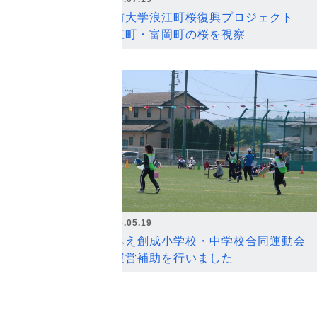
弘前大学浪江町桜復興プロジェクト
浪江町・富岡町の桜を視察
2026.05.19
なみえ創成小学校・中学校合同運動会
の運営補助を行いました