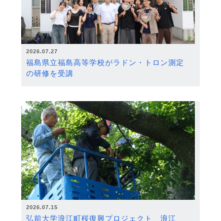
2026.07.27
福島県立福島高等学校がラドン・トロン測定
の研修を受講
2026.07.15
弘前大学浪江町桜復興プロジェクト 浪江