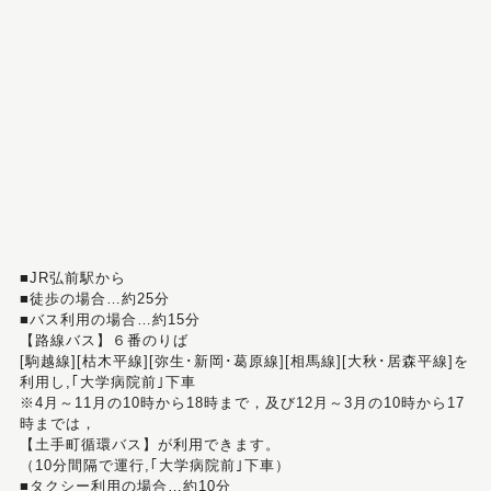
■JR弘前駅から
■徒歩の場合…約25分
■バス利用の場合…約15分
【路線バス】６番のりば
[駒越線][枯木平線][弥生･新岡･葛原線][相馬線][大秋･居森平線]を
利用し,｢大学病院前｣下車
※4月～11月の10時から18時まで，及び12月～3月の10時から17
時までは，
【土手町循環バス】が利用できます。
（10分間隔で運行,｢大学病院前｣下車）
■タクシー利用の場合…約10分