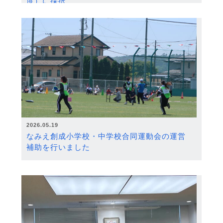
度）に採択
2026.05.19
なみえ創成小学校・中学校合同運動会の運営
補助を行いました