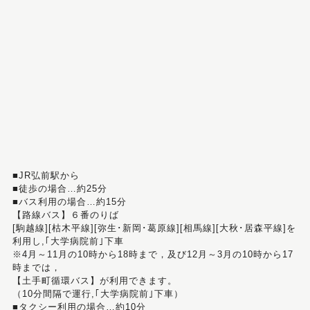
■JR弘前駅から
■徒歩の場合…約25分
■バス利用の場合…約15分
【路線バス】６番のりば
[駒越線][枯木平線][弥生･新岡･葛原線][相馬線][大秋･居森平線]を
利用し,｢大学病院前｣下車
※4月～11月の10時から18時まで，及び12月～3月の10時から17
時までは，
【土手町循環バス】が利用できます。
（10分間隔で運行,｢大学病院前｣下車）
■タクシー利用の場合…約10分