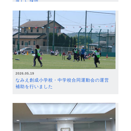
度）に採択
2026.05.19
なみえ創成小学校・中学校合同運動会の運営
補助を行いました