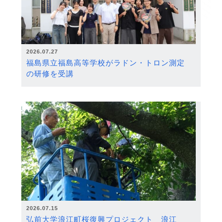
2026.07.27
福島県立福島高等学校がラドン・トロン測定
の研修を受講
2026.07.15
弘前大学浪江町桜復興プロジェクト 浪江