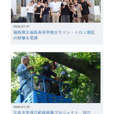
2026.07.27
福島県立福島高等学校がラドン・トロン測定
の研修を受講
2026.07.15
弘前大学浪江町桜復興プロジェクト 浪江