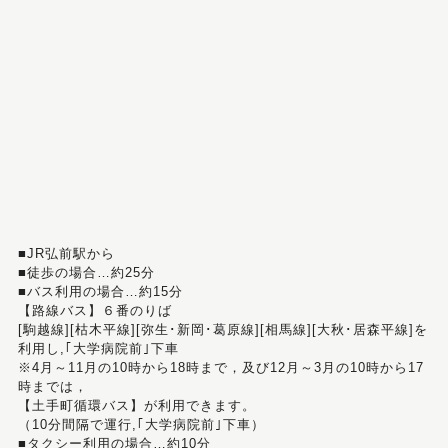
■JR弘前駅から
■徒歩の場合…約25分
■バス利用の場合…約15分
【路線バス】６番のりば
[駒越線][枯木平線][弥生･新岡･葛原線][相馬線][大秋･居森平線]を
利用し,｢大学病院前｣下車
※4月～11月の10時から18時まで，及び12月～3月の10時から17
時までは，
【土手町循環バス】が利用できます。
（10分間隔で運行,｢大学病院前｣下車）
■タクシー利用の場合…約10分