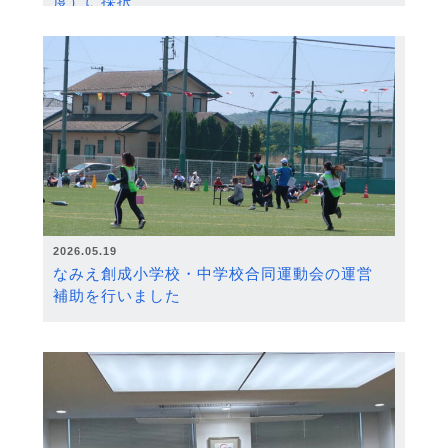
度）に採択
2026.05.19
なみえ創成小学校・中学校合同運動会の運営
補助を行いました