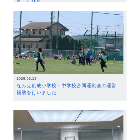
度）に採択
2026.05.19
なみえ創成小学校・中学校合同運動会の運営
補助を行いました