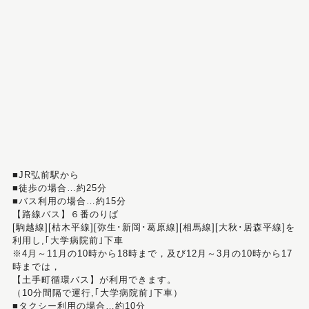
■JR弘前駅から
■徒歩の場合…約25分
■バス利用の場合…約15分
【路線バス】６番のりば
[駒越線][枯木平線][弥生･新岡･葛原線][相馬線][大秋･居森平線]を
利用し,｢大学病院前｣下車
※4月～11月の10時から18時まで，及び12月～3月の10時から17
時までは，
【土手町循環バス】が利用できます。
（10分間隔で運行,｢大学病院前｣下車）
■タクシー利用の場合…約10分