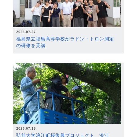
2026.07.27
福島県立福島高等学校がラドン・トロン測定
の研修を受講
2026.07.15
弘前大学浪江町桜復興プロジェクト 浪江