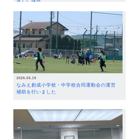
度）に採択
2026.05.19
なみえ創成小学校・中学校合同運動会の運営
補助を行いました