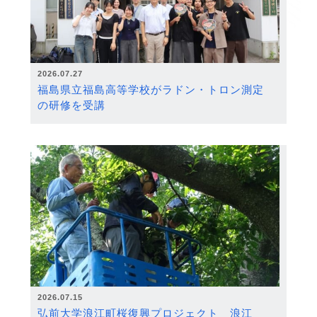
2026.07.27
福島県立福島高等学校がラドン・トロン測定
の研修を受講
2026.07.15
弘前大学浪江町桜復興プロジェクト 浪江