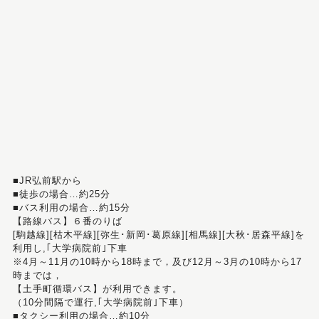
■JR弘前駅から
■徒歩の場合…約25分
■バス利用の場合…約15分
【路線バス】６番のりば
[駒越線][枯木平線][弥生･新岡･葛原線][相馬線][大秋･居森平線]を
利用し,｢大学病院前｣下車
※4月～11月の10時から18時まで，及び12月～3月の10時から17
時までは，
【土手町循環バス】が利用できます。
（10分間隔で運行,｢大学病院前｣下車）
■タクシー利用の場合…約10分