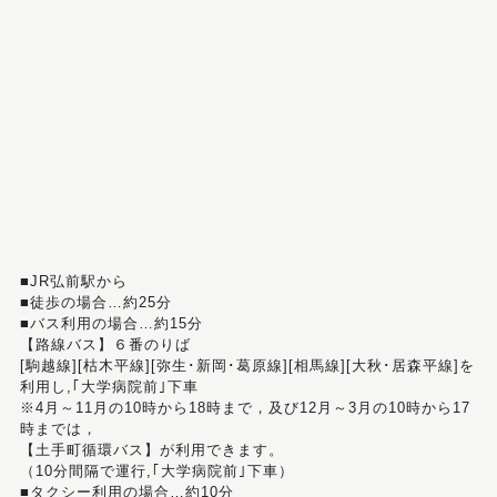
■JR弘前駅から
■徒歩の場合…約25分
■バス利用の場合…約15分
【路線バス】６番のりば
[駒越線][枯木平線][弥生･新岡･葛原線][相馬線][大秋･居森平線]を
利用し,｢大学病院前｣下車
※4月～11月の10時から18時まで，及び12月～3月の10時から17
時までは，
【土手町循環バス】が利用できます。
（10分間隔で運行,｢大学病院前｣下車）
■タクシー利用の場合…約10分