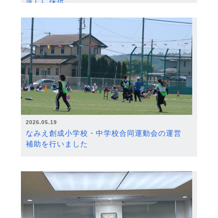
度）に採択
2026.05.19
なみえ創成小学校・中学校合同運動会の運営
補助を行いました