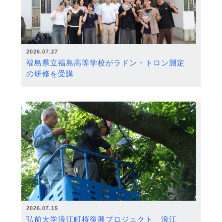
2026.07.27
福島県立福島高等学校がラドン・トロン測定
の研修を受講
2026.07.15
弘前大学浪江町桜復興プロジェクト 浪江