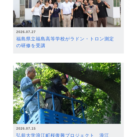
2026.07.27
福島県立福島高等学校がラドン・トロン測定
の研修を受講
2026.07.15
弘前大学浪江町桜復興プロジェクト 浪江