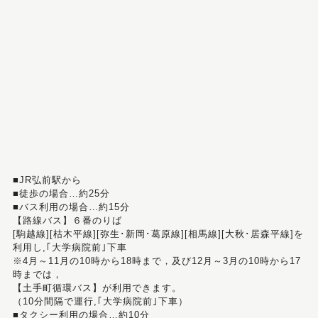
■JR弘前駅から
■徒歩の場合…約25分
■バス利用の場合…約15分
【路線バス】６番のりば
[駒越線][枯木平線][弥生･新岡･葛原線][相馬線][大秋･居森平線]を
利用し,｢大学病院前｣下車
※4月～11月の10時から18時まで，及び12月～3月の10時から17
時までは，
【土手町循環バス】が利用できます。
（10分間隔で運行,｢大学病院前｣下車）
■タクシー利用の場合…約10分