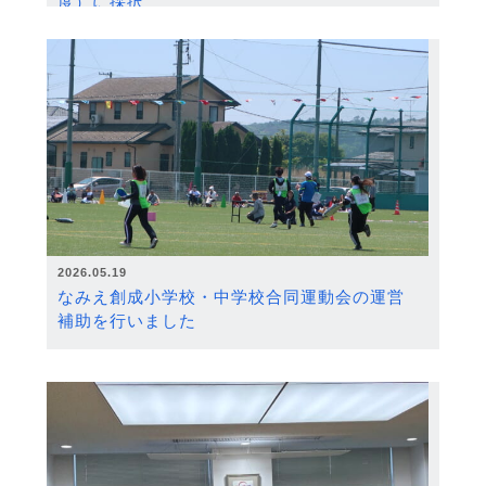
度）に採択
2026.05.19
なみえ創成小学校・中学校合同運動会の運営
補助を行いました