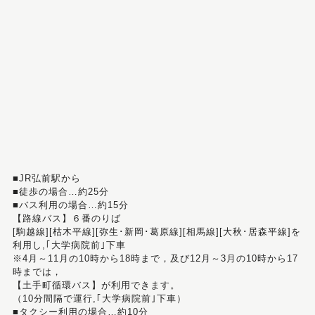
■JR弘前駅から
■徒歩の場合…約25分
■バス利用の場合…約15分
【路線バス】６番のりば
[駒越線][枯木平線][弥生･新岡･葛原線][相馬線][大秋･居森平線]を
利用し,｢大学病院前｣下車
※4月～11月の10時から18時まで，及び12月～3月の10時から17
時までは，
【土手町循環バス】が利用できます。
（10分間隔で運行,｢大学病院前｣下車）
■タクシー利用の場合…約10分