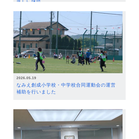
度）に採択
2026.05.19
なみえ創成小学校・中学校合同運動会の運営
補助を行いました