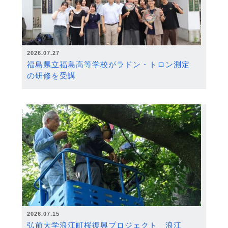
2026.07.27
福島県立福島高等学校がラドン・トロン測定
の研修を受講
2026.07.15
弘前大学浪江町桜復興プロジェクト 浪江