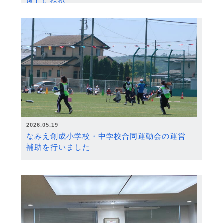
度）に採択
2026.05.19
なみえ創成小学校・中学校合同運動会の運営
補助を行いました