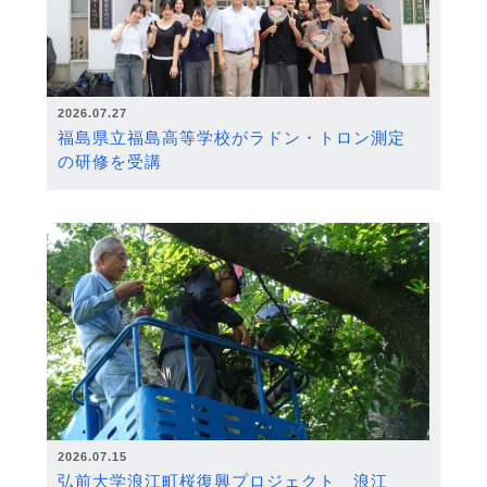
2026.07.27
福島県立福島高等学校がラドン・トロン測定
の研修を受講
2026.07.15
弘前大学浪江町桜復興プロジェクト 浪江