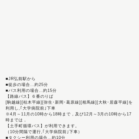
■JR弘前駅から
■徒歩の場合…約25分
■バス利用の場合…約15分
【路線バス】６番のりば
[駒越線][枯木平線][弥生･新岡･葛原線][相馬線][大秋･居森平線]を
利用し,｢大学病院前｣下車
※4月～11月の10時から18時まで，及び12月～3月の10時から17
時までは，
【土手町循環バス】が利用できます。
（10分間隔で運行,｢大学病院前｣下車）
■タクシー利用の場合…約10分