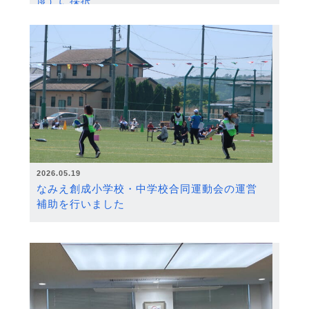
度）に採択
2026.05.19
なみえ創成小学校・中学校合同運動会の運営
補助を行いました