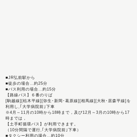
■JR弘前駅から
■徒歩の場合…約25分
■バス利用の場合…約15分
【路線バス】６番のりば
[駒越線][枯木平線][弥生･新岡･葛原線][相馬線][大秋･居森平線]を
利用し,｢大学病院前｣下車
※4月～11月の10時から18時まで，及び12月～3月の10時から17
時までは，
【土手町循環バス】が利用できます。
（10分間隔で運行,｢大学病院前｣下車）
■タクシー利用の場合…約10分