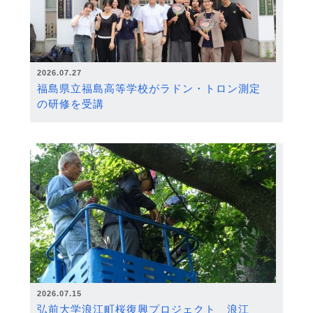
2026.07.27
福島県立福島高等学校がラドン・トロン測定
の研修を受講
2026.07.15
弘前大学浪江町桜復興プロジェクト 浪江