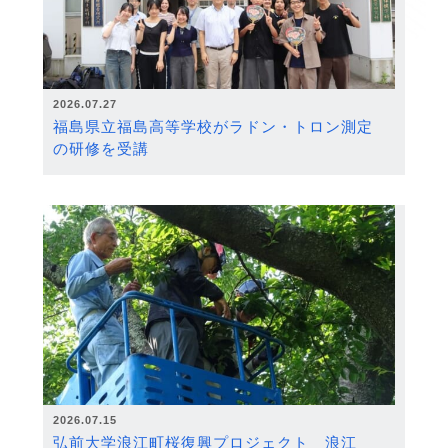
2026.07.27
福島県立福島高等学校がラドン・トロン測定
の研修を受講
2026.07.15
弘前大学浪江町桜復興プロジェクト 浪江