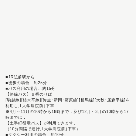
■JR弘前駅から
■徒歩の場合…約25分
■バス利用の場合…約15分
【路線バス】６番のりば
[駒越線][枯木平線][弥生･新岡･葛原線][相馬線][大秋･居森平線]を
利用し,｢大学病院前｣下車
※4月～11月の10時から18時まで，及び12月～3月の10時から17
時までは，
【土手町循環バス】が利用できます。
（10分間隔で運行,｢大学病院前｣下車）
■タクシー利用の場合…約10分