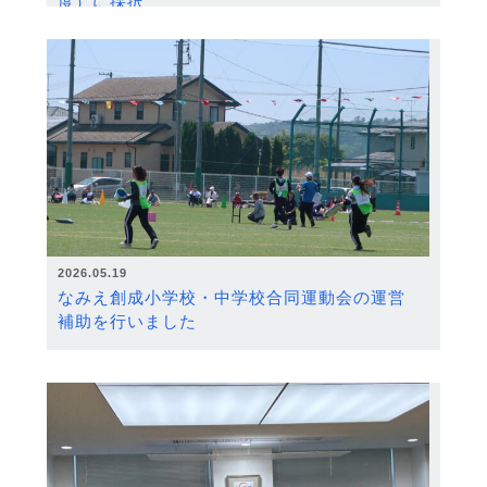
度）に採択
2026.05.19
なみえ創成小学校・中学校合同運動会の運営
補助を行いました