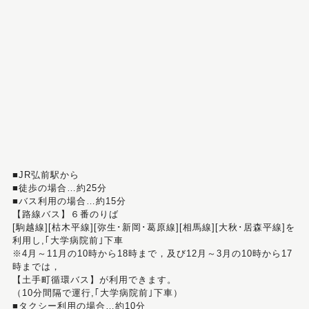
■JR弘前駅から
■徒歩の場合…約25分
■バス利用の場合…約15分
【路線バス】６番のりば
[駒越線][枯木平線][弥生･新岡･葛原線][相馬線][大秋･居森平線]を
利用し,｢大学病院前｣下車
※4月～11月の10時から18時まで，及び12月～3月の10時から17
時までは，
【土手町循環バス】が利用できます。
（10分間隔で運行,｢大学病院前｣下車）
■タクシー利用の場合…約10分