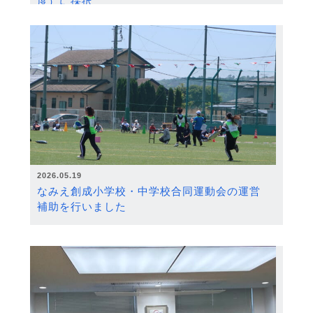
度）に採択
2026.05.19
なみえ創成小学校・中学校合同運動会の運営
補助を行いました