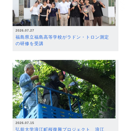
2026.07.27
福島県立福島高等学校がラドン・トロン測定
の研修を受講
2026.07.15
弘前大学浪江町桜復興プロジェクト 浪江