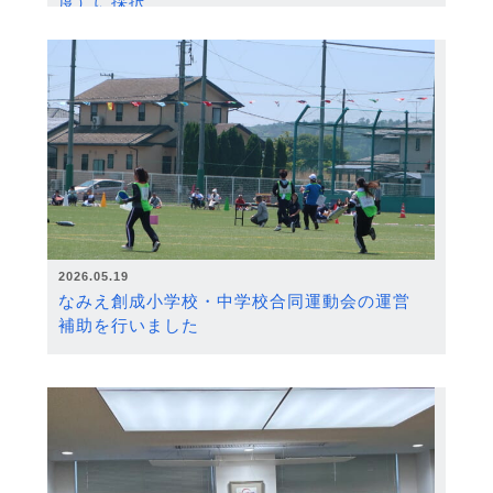
度）に採択
2026.05.19
なみえ創成小学校・中学校合同運動会の運営
補助を行いました