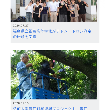
2026.07.27
福島県立福島高等学校がラドン・トロン測定
の研修を受講
2026.07.15
弘前大学浪江町桜復興プロジェクト 浪江