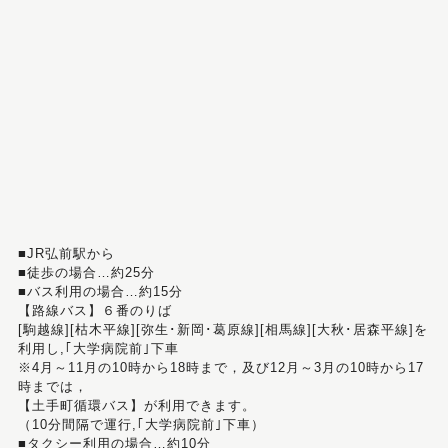
■JR弘前駅から
■徒歩の場合…約25分
■バス利用の場合…約15分
【路線バス】６番のりば
[駒越線][枯木平線][弥生･新岡･葛原線][相馬線][大秋･居森平線]を
利用し,｢大学病院前｣下車
※4月～11月の10時から18時まで，及び12月～3月の10時から17
時までは，
【土手町循環バス】が利用できます。
（10分間隔で運行,｢大学病院前｣下車）
■タクシー利用の場合…約10分