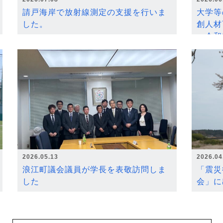
請戸海岸で放射線測定の支援を行いま
大学等
した。
創人材
～令和
2026.05.13
2026.04
浪江町議会議員が学長を表敬訪問しま
「震災
した
会」に