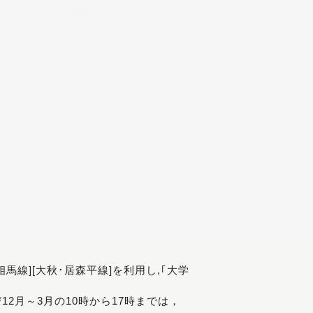
[相馬線][大秋･居森平線]を利用し,｢大学
び12月～3月の10時から17時までは，