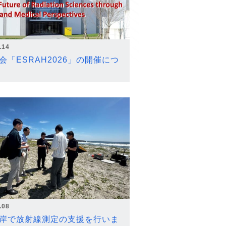
.14
会「ESRAH2026」の開催につ
.08
岸で放射線測定の支援を行いま