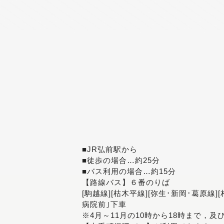
■JR弘前駅から
■徒歩の場合…約25分
■バス利用の場合…約15分
【路線バス】６番のりば
[駒越線][枯木平線][弥生･新岡･葛原線]
病院前｣下車
※4月～11月の10時から18時まで，及