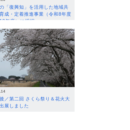
の「復興知」を活用した地域共
育成・定着推進事業（令和8年度
12年度）に採択
.14
後／第二回 さくら祭り＆花火大
出展しました