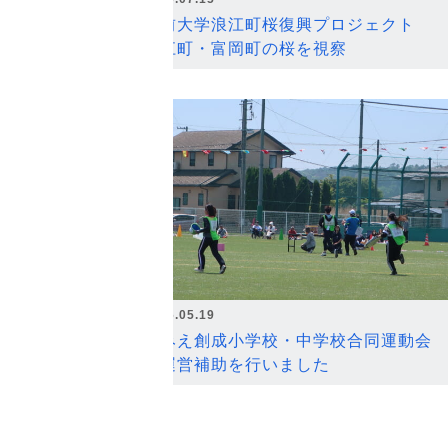
弘前大学浪江町桜復興プロジェクト
浪江町・富岡町の桜を視察
2026.05.19
なみえ創成小学校・中学校合同運動会
の運営補助を行いました