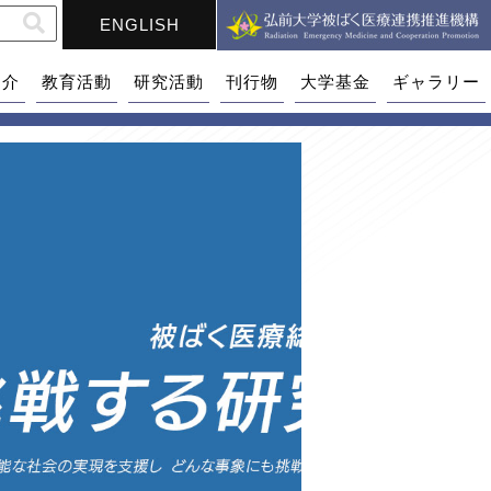
ENGLISH
紹介
教育活動
研究活動
刊行物
大学基金
ギャラリー