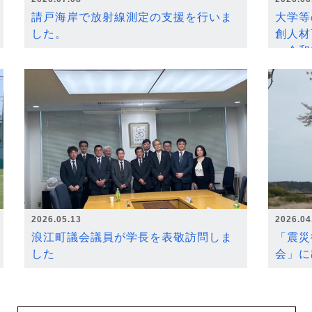
請戸海岸で放射線測定の支援を行いま
大学等
した。
創人材
～令和
2026.05.13
2026.04
浪江町議会議員が学長を表敬訪問しま
「震災
した
会」に