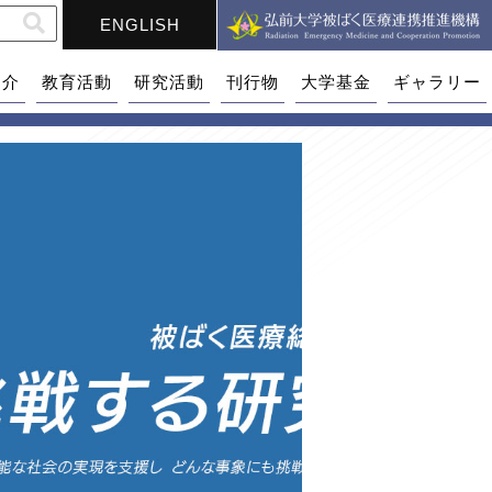
ENGLISH
紹介
教育活動
研究活動
刊行物
大学基金
ギャラリー