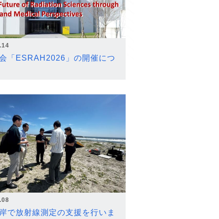
.14
会「ESRAH2026」の開催につ
.08
岸で放射線測定の支援を行いま