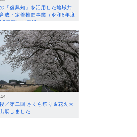
の「復興知」を活用した地域共
育成・定着推進事業（令和8年度
12年度）に採択
.14
後／第二回 さくら祭り＆花火大
出展しました