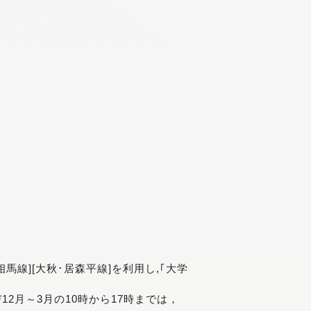
[相馬線][大秋･居森平線]を利用し,｢大学
び12月～3月の10時から17時までは，