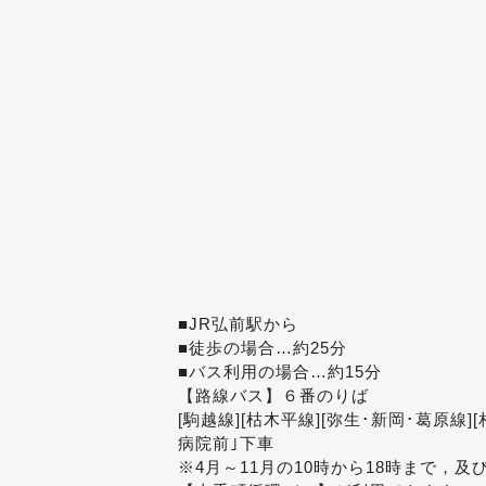
■JR弘前駅から
■徒歩の場合…約25分
■バス利用の場合…約15分
【路線バス】６番のりば
[駒越線][枯木平線][弥生･新岡･葛原線]
病院前｣下車
※4月～11月の10時から18時まで，及