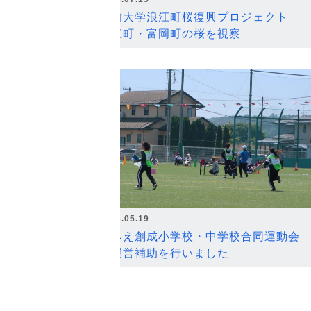
弘前大学浪江町桜復興プロジェクト
浪江町・富岡町の桜を視察
2026.05.19
なみえ創成小学校・中学校合同運動会
の運営補助を行いました