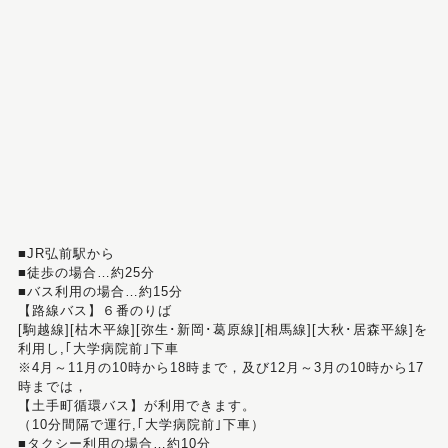
■JR弘前駅から
■徒歩の場合…約25分
■バス利用の場合…約15分
【路線バス】６番のりば
[駒越線][枯木平線][弥生･新岡･葛原線][相馬線][大秋･居森平線]を
利用し,｢大学病院前｣下車
※4月～11月の10時から18時まで，及び12月～3月の10時から17
時までは，
【土手町循環バス】が利用できます。
（10分間隔で運行,｢大学病院前｣下車）
■タクシー利用の場合…約10分