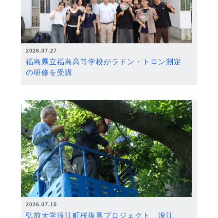
2026.07.27
福島県立福島高等学校がラドン・トロン測定
の研修を受講
2026.07.15
弘前大学浪江町桜復興プロジェクト 浪江