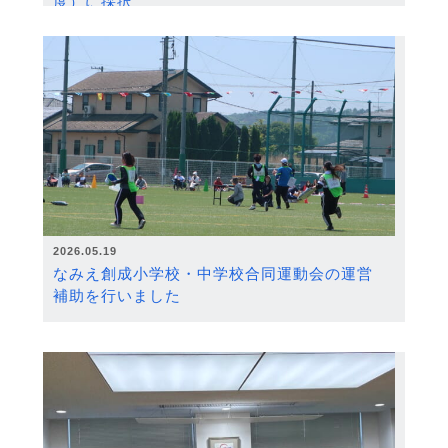
度）に採択
2026.05.19
なみえ創成小学校・中学校合同運動会の運営
補助を行いました