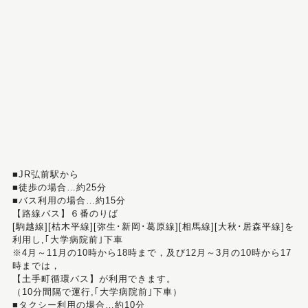
■JR弘前駅から
■徒歩の場合…約25分
■バス利用の場合…約15分
【路線バス】６番のりば
[駒越線][枯木平線][弥生･新岡･葛原線][相馬線][大秋･居森平線]を
利用し,｢大学病院前｣下車
※4月～11月の10時から18時まで，及び12月～3月の10時から17
時までは，
【土手町循環バス】が利用できます。
（10分間隔で運行,｢大学病院前｣下車）
■タクシー利用の場合…約10分