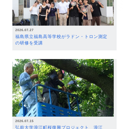
2026.07.27
福島県立福島高等学校がラドン・トロン測定
の研修を受講
2026.07.15
弘前大学浪江町桜復興プロジェクト 浪江