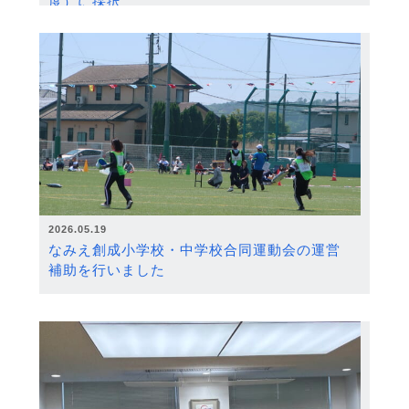
度）に採択
2026.05.19
なみえ創成小学校・中学校合同運動会の運営
補助を行いました