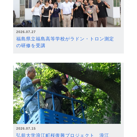
2026.07.27
福島県立福島高等学校がラドン・トロン測定
の研修を受講
2026.07.15
弘前大学浪江町桜復興プロジェクト 浪江