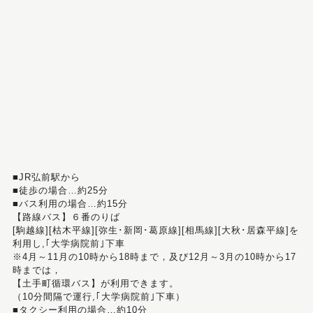
■JR弘前駅から
■徒歩の場合…約25分
■バス利用の場合…約15分
【路線バス】６番のりば
[駒越線][枯木平線][弥生･新岡･葛原線][相馬線][大秋･居森平線]を
利用し,｢大学病院前｣下車
※4月～11月の10時から18時まで，及び12月～3月の10時から17
時までは，
【土手町循環バス】が利用できます。
（10分間隔で運行,｢大学病院前｣下車）
■タクシー利用の場合…約10分