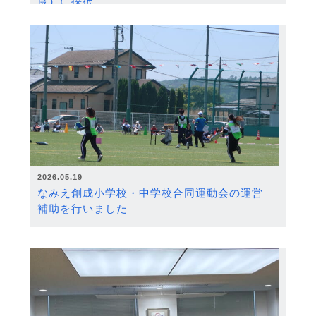
度）に採択
2026.05.19
なみえ創成小学校・中学校合同運動会の運営
補助を行いました