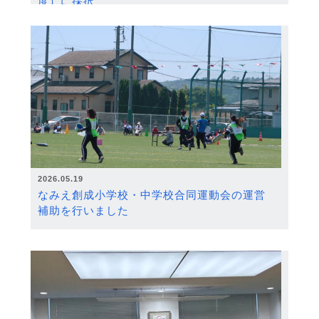
度）に採択
2026.05.19
なみえ創成小学校・中学校合同運動会の運営
補助を行いました