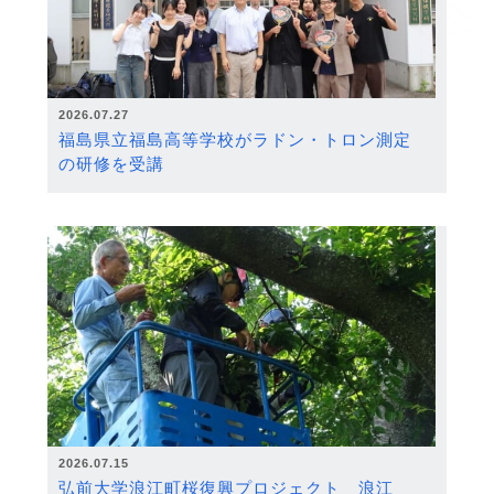
2026.07.27
福島県立福島高等学校がラドン・トロン測定
の研修を受講
2026.07.15
弘前大学浪江町桜復興プロジェクト 浪江