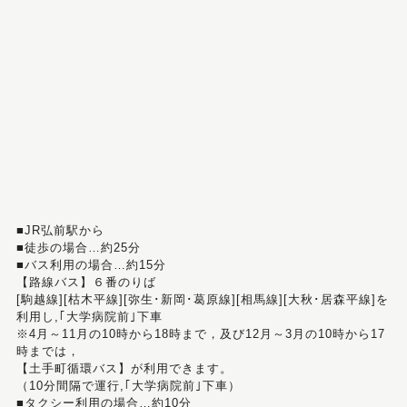
■JR弘前駅から
■徒歩の場合…約25分
■バス利用の場合…約15分
【路線バス】６番のりば
[駒越線][枯木平線][弥生･新岡･葛原線][相馬線][大秋･居森平線]を
利用し,｢大学病院前｣下車
※4月～11月の10時から18時まで，及び12月～3月の10時から17
時までは，
【土手町循環バス】が利用できます。
（10分間隔で運行,｢大学病院前｣下車）
■タクシー利用の場合…約10分