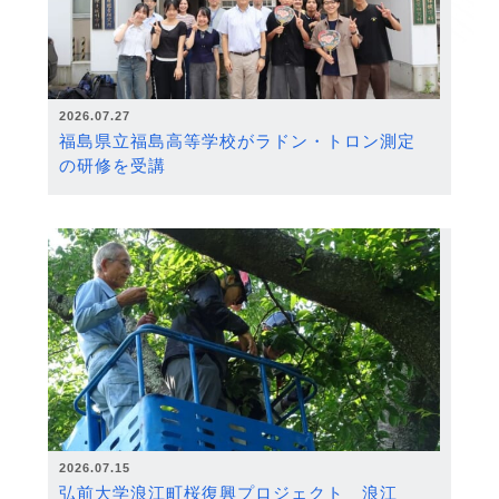
2026.07.27
福島県立福島高等学校がラドン・トロン測定
の研修を受講
2026.07.15
弘前大学浪江町桜復興プロジェクト 浪江