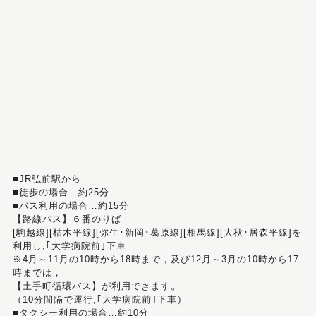
■JR弘前駅から
■徒歩の場合…約25分
■バス利用の場合…約15分
【路線バス】６番のりば
[駒越線][枯木平線][弥生･新岡･葛原線][相馬線][大秋･居森平線]を
利用し,｢大学病院前｣下車
※4月～11月の10時から18時まで，及び12月～3月の10時から17
時までは，
【土手町循環バス】が利用できます。
（10分間隔で運行,｢大学病院前｣下車）
■タクシー利用の場合…約10分