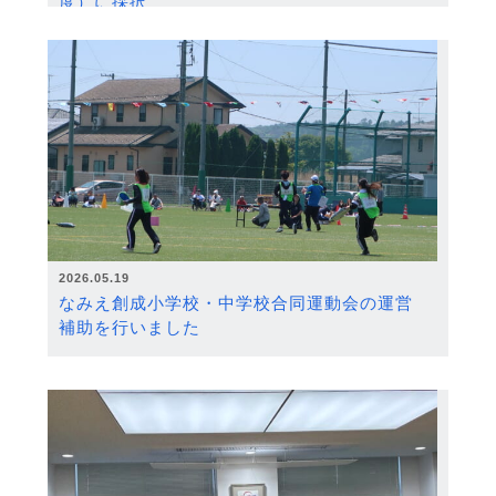
度）に採択
2026.05.19
なみえ創成小学校・中学校合同運動会の運営
補助を行いました