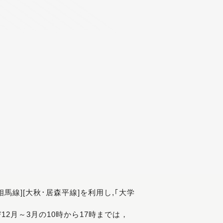
[相馬線][大秋･居森平線]を利用し,｢大学
び12月～3月の10時から17時までは，