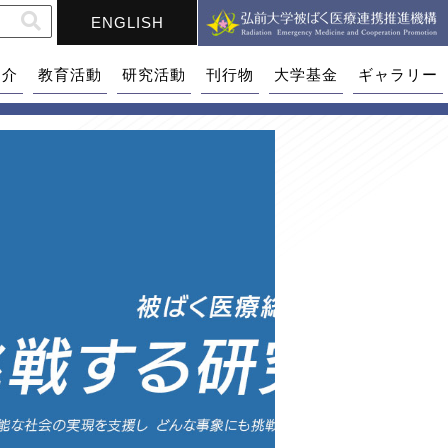
ENGLISH
紹介
教育活動
研究活動
刊行物
大学基金
ギャラリー