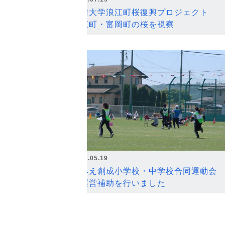
弘前大学浪江町桜復興プロジェクト
浪江町・富岡町の桜を視察
2026.05.19
なみえ創成小学校・中学校合同運動会
の運営補助を行いました