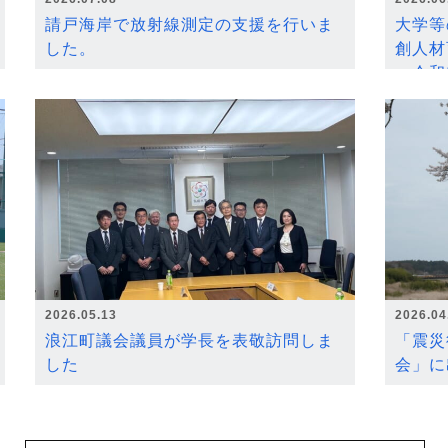
請戸海岸で放射線測定の支援を行いま
大学等
した。
創人材
～令和
2026.05.13
2026.04
浪江町議会議員が学長を表敬訪問しま
「震災
した
会」に