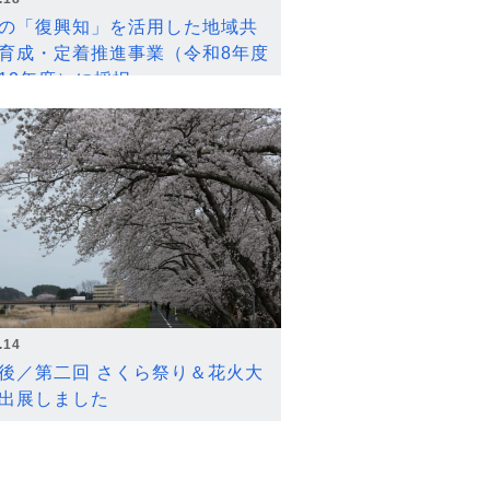
の「復興知」を活用した地域共
育成・定着推進事業（令和8年度
12年度）に採択
.14
後／第二回 さくら祭り＆花火大
出展しました