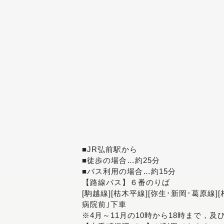
■JR弘前駅から
■徒歩の場合…約25分
■バス利用の場合…約15分
【路線バス】６番のりば
[駒越線][枯木平線][弥生･新岡･葛原線]
病院前｣下車
※4月～11月の10時から18時まで，及