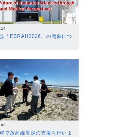
.14
会「ESRAH2026」の開催につ
.08
岸で放射線測定の支援を行いま