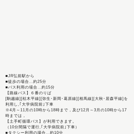
■JR弘前駅から
■徒歩の場合…約25分
■バス利用の場合…約15分
【路線バス】６番のりば
[駒越線][枯木平線][弥生･新岡･葛原線][相馬線][大秋･居森平線]を
利用し,｢大学病院前｣下車
※4月～11月の10時から18時まで，及び12月～3月の10時から17
時までは，
【土手町循環バス】が利用できます。
（10分間隔で運行,｢大学病院前｣下車）
■タクシー利用の場合…約10分