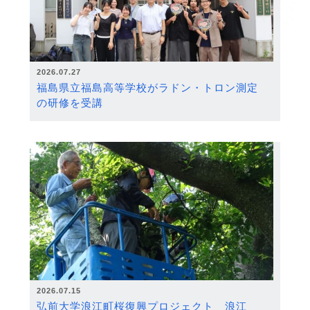
2026.07.27
福島県立福島高等学校がラドン・トロン測定
の研修を受講
2026.07.15
弘前大学浪江町桜復興プロジェクト 浪江