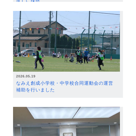
度）に採択
2026.05.19
なみえ創成小学校・中学校合同運動会の運営
補助を行いました