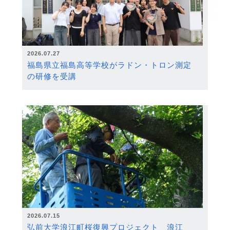
2026.07.27
福島県立福島高等学校がラドン・トロン測定
の研修を受講
2026.07.15
弘前大学浪江町桜復興プロジェクト 浪江