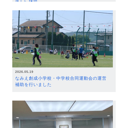
度）に採択
2026.05.19
なみえ創成小学校・中学校合同運動会の運営
補助を行いました