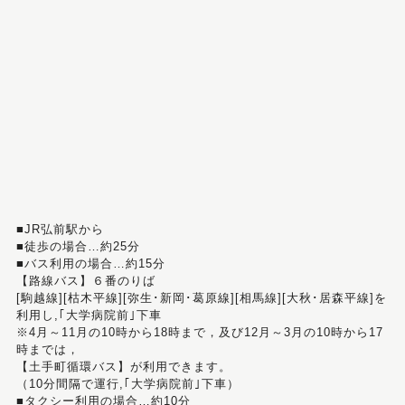
■JR弘前駅から
■徒歩の場合…約25分
■バス利用の場合…約15分
【路線バス】６番のりば
[駒越線][枯木平線][弥生･新岡･葛原線][相馬線][大秋･居森平線]を
利用し,｢大学病院前｣下車
※4月～11月の10時から18時まで，及び12月～3月の10時から17
時までは，
【土手町循環バス】が利用できます。
（10分間隔で運行,｢大学病院前｣下車）
■タクシー利用の場合…約10分