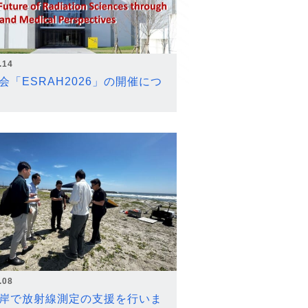
.14
会「ESRAH2026」の開催につ
.08
岸で放射線測定の支援を行いま