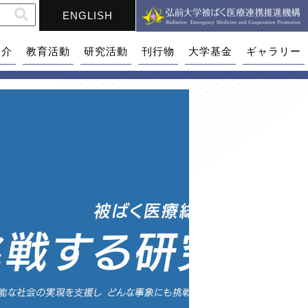
ENGLISH
紹介
教育活動
研究活動
刊行物
大学基金
ギャラリー