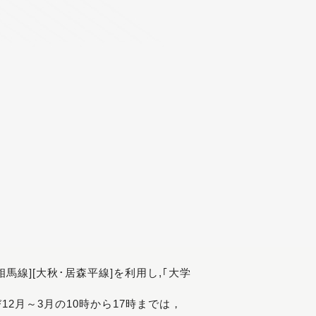
[相馬線][大秋･居森平線]を利用し,｢大学
び12月～3月の10時から17時までは，