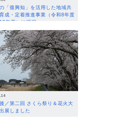
の「復興知」を活用した地域共
育成・定着推進事業（令和8年度
12年度）に採択
.14
後／第二回 さくら祭り＆花火大
出展しました