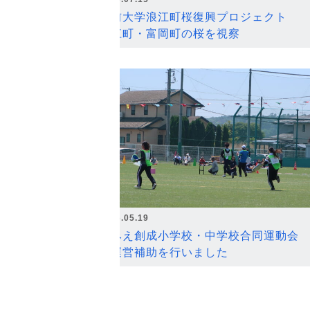
弘前大学浪江町桜復興プロジェクト
浪江町・富岡町の桜を視察
2026.05.19
なみえ創成小学校・中学校合同運動会
の運営補助を行いました