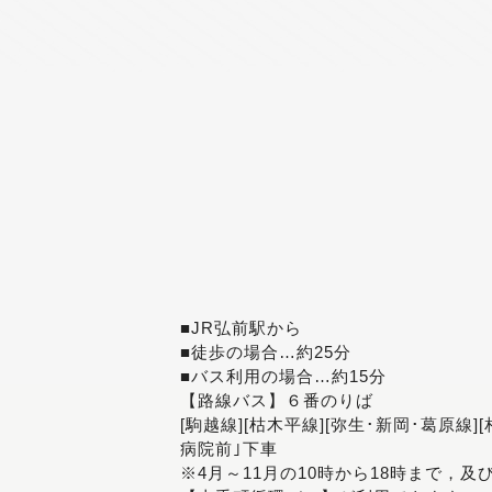
■JR弘前駅から
■徒歩の場合…約25分
■バス利用の場合…約15分
【路線バス】６番のりば
[駒越線][枯木平線][弥生･新岡･葛原線]
病院前｣下車
※4月～11月の10時から18時まで，及