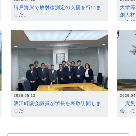
請戸海岸で放射線測定の支援を行いま
大学等
した。
創人材
～令和
2026.05.13
2026.04
浪江町議会議員が学長を表敬訪問しま
「震災
した
会」に