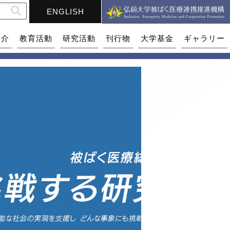
ENGLISH
紹介
教育活動
研究活動
刊行物
大学基金
ギャラリー