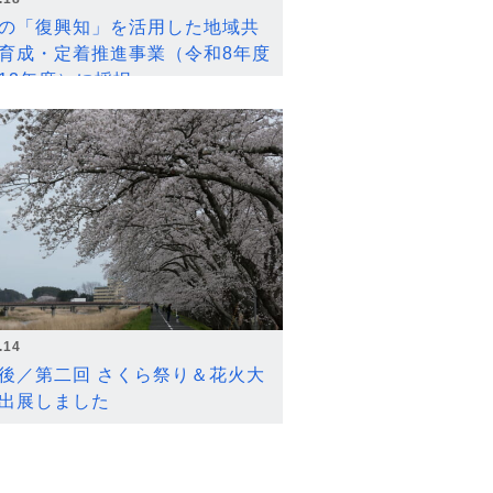
の「復興知」を活用した地域共
育成・定着推進事業（令和8年度
12年度）に採択
.14
後／第二回 さくら祭り＆花火大
出展しました