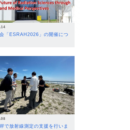
.14
会「ESRAH2026」の開催につ
.08
岸で放射線測定の支援を行いま