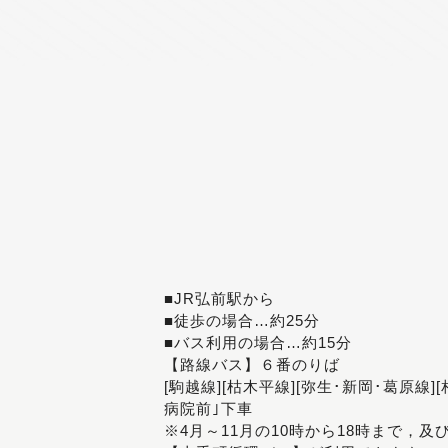
■JR弘前駅から
■徒歩の場合…約25分
■バス利用の場合…約15分
【路線バス】６番のりば
[駒越線][枯木平線][弥生･新岡･葛原線]
病院前｣下車
※4月～11月の10時から18時まで，及