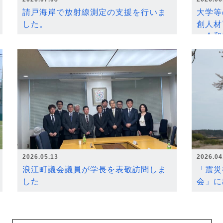
請戸海岸で放射線測定の支援を行いま
大学等
した。
創人材
～令和
2026.05.13
2026.04
浪江町議会議員が学長を表敬訪問しま
「震災
した
会」に