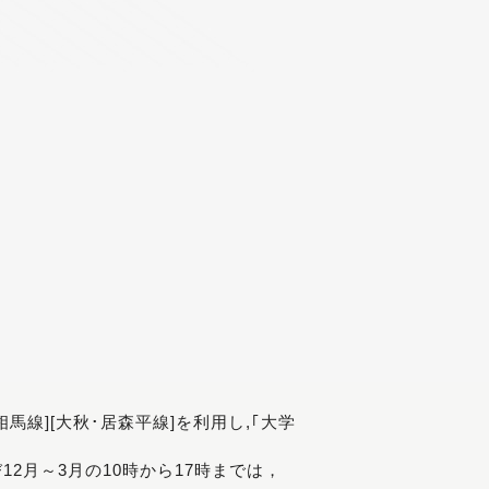
[相馬線][大秋･居森平線]を利用し,｢大学
び12月～3月の10時から17時までは，