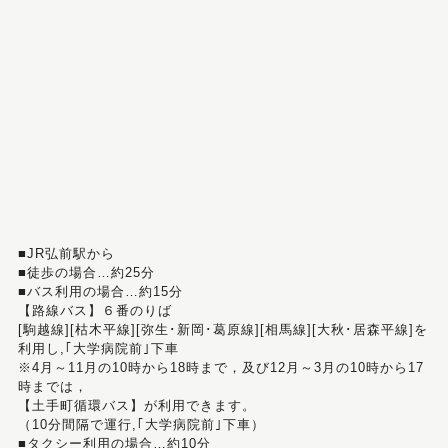
■JR弘前駅から
■徒歩の場合…約25分
■バス利用の場合…約15分
【路線バス】６番のりば
[駒越線][枯木平線][弥生･新岡･葛原線][相馬線][大秋･居森平線]を
利用し,｢大学病院前｣下車
※4月～11月の10時から18時まで，及び12月～3月の10時から17
時までは，
【土手町循環バス】が利用できます。
（10分間隔で運行,｢大学病院前｣下車）
■タクシー利用の場合…約10分