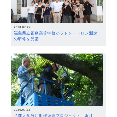
2026.07.27
福島県立福島高等学校がラドン・トロン測定
の研修を受講
2026.07.15
弘前大学浪江町桜復興プロジェクト 浪江