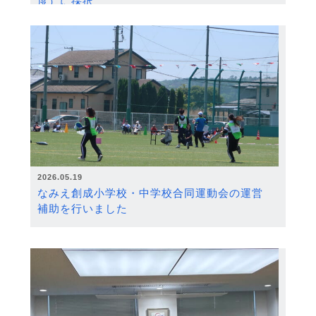
度）に採択
2026.05.19
なみえ創成小学校・中学校合同運動会の運営
補助を行いました