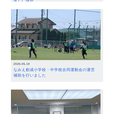
度）に採択
2026.05.19
なみえ創成小学校・中学校合同運動会の運営
補助を行いました