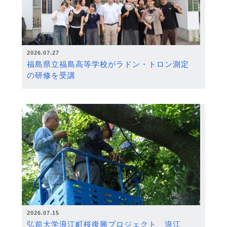
2026.07.27
福島県立福島高等学校がラドン・トロン測定
の研修を受講
2026.07.15
弘前大学浪江町桜復興プロジェクト 浪江