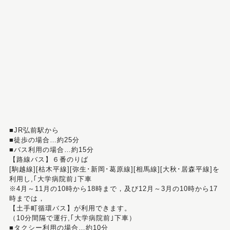
■JR弘前駅から
■徒歩の場合…約25分
■バス利用の場合…約15分
【路線バス】６番のりば
[駒越線][枯木平線][弥生･新岡･葛原線][相馬線][大秋･居森平線]を
利用し,｢大学病院前｣下車
※4月～11月の10時から18時まで，及び12月～3月の10時から17
時までは，
【土手町循環バス】が利用できます。
（10分間隔で運行,｢大学病院前｣下車）
■タクシー利用の場合…約10分