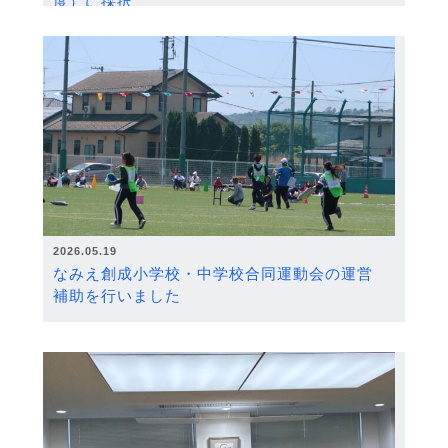
度）に採択
2026.05.19
なみえ創成小学校・中学校合同運動会の運営
補助を行いました