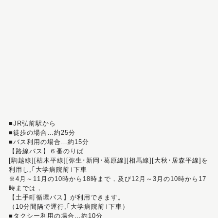
■JR弘前駅から
■徒歩の場合…約25分
■バス利用の場合…約15分
【路線バス】６番のりば
[駒越線][枯木平線][弥生･新岡･葛原線][相馬線][大秋･居森平線]を
利用し,｢大学病院前｣下車
※4月～11月の10時から18時まで，及び12月～3月の10時から17
時までは，
【土手町循環バス】が利用できます。
（10分間隔で運行,｢大学病院前｣下車）
■タクシー利用の場合…約10分