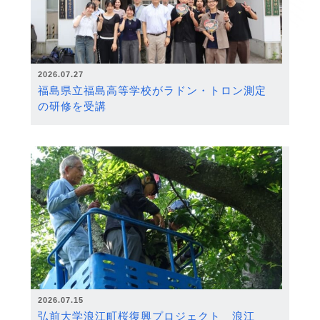
2026.07.27
福島県立福島高等学校がラドン・トロン測定
の研修を受講
2026.07.15
弘前大学浪江町桜復興プロジェクト 浪江