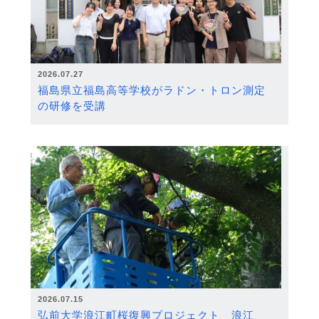
2026.07.27
福島県立福島高等学校がラドン・トロン測定
の研修を受講
2026.07.15
弘前大学浪江町桜復興プロジェクト 浪江