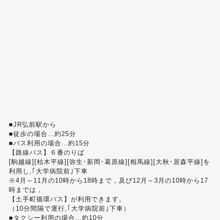
■JR弘前駅から
■徒歩の場合…約25分
■バス利用の場合…約15分
【路線バス】６番のりば
[駒越線][枯木平線][弥生･新岡･葛原線][相馬線][大秋･居森平線]を
利用し,｢大学病院前｣下車
※4月～11月の10時から18時まで，及び12月～3月の10時から17
時までは，
【土手町循環バス】が利用できます。
（10分間隔で運行,｢大学病院前｣下車）
■タクシー利用の場合…約10分