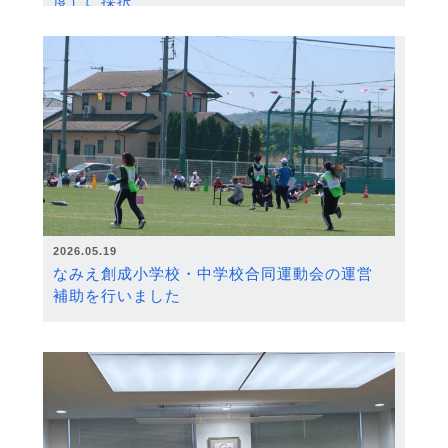
度）に採択
2026.05.19
なみえ創成小学校・中学校合同運動会の運営
補助を行いました