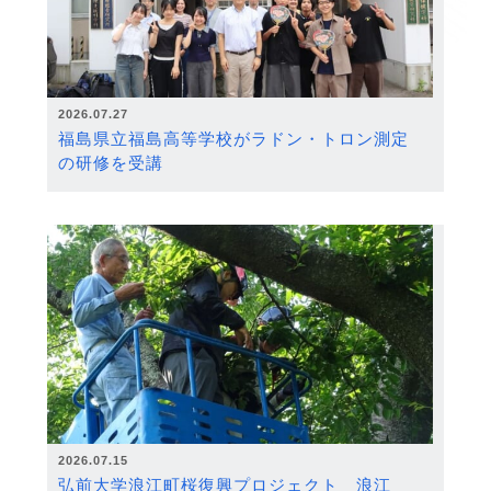
2026.07.27
福島県立福島高等学校がラドン・トロン測定
の研修を受講
2026.07.15
弘前大学浪江町桜復興プロジェクト 浪江