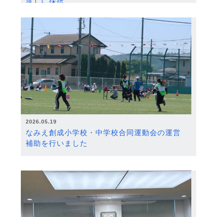
度）に採択
2026.05.19
なみえ創成小学校・中学校合同運動会の運営
補助を行いました