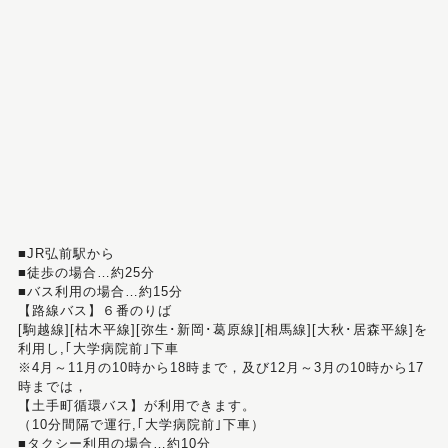
■JR弘前駅から
■徒歩の場合…約25分
■バス利用の場合…約15分
【路線バス】６番のりば
[駒越線][枯木平線][弥生･新岡･葛原線][相馬線][大秋･居森平線]を
利用し,｢大学病院前｣下車
※4月～11月の10時から18時まで，及び12月～3月の10時から17
時までは，
【土手町循環バス】が利用できます。
（10分間隔で運行,｢大学病院前｣下車）
■タクシー利用の場合…約10分