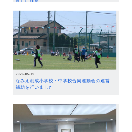
度）に採択
2026.05.19
なみえ創成小学校・中学校合同運動会の運営
補助を行いました