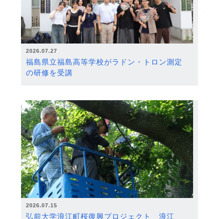
2026.07.27
福島県立福島高等学校がラドン・トロン測定
の研修を受講
2026.07.15
弘前大学浪江町桜復興プロジェクト 浪江