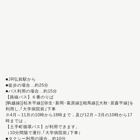
■JR弘前駅から
■徒歩の場合…約25分
■バス利用の場合…約15分
【路線バス】６番のりば
[駒越線][枯木平線][弥生･新岡･葛原線][相馬線][大秋･居森平線]を
利用し,｢大学病院前｣下車
※4月～11月の10時から18時まで，及び12月～3月の10時から17
時までは，
【土手町循環バス】が利用できます。
（10分間隔で運行,｢大学病院前｣下車）
■タクシー利用の場合…約10分