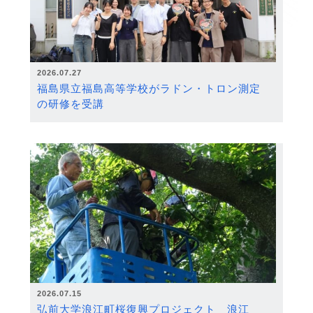
2026.07.27
福島県立福島高等学校がラドン・トロン測定
の研修を受講
2026.07.15
弘前大学浪江町桜復興プロジェクト 浪江