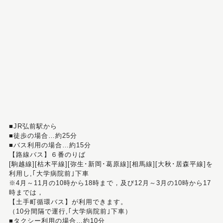
■JR弘前駅から
■徒歩の場合…約25分
■バス利用の場合…約15分
【路線バス】６番のりば
[駒越線][枯木平線][弥生･新岡･葛原線][相馬線][大秋･居森平線]を
利用し,｢大学病院前｣下車
※4月～11月の10時から18時まで，及び12月～3月の10時から17
時までは，
【土手町循環バス】が利用できます。
（10分間隔で運行,｢大学病院前｣下車）
■タクシー利用の場合…約10分