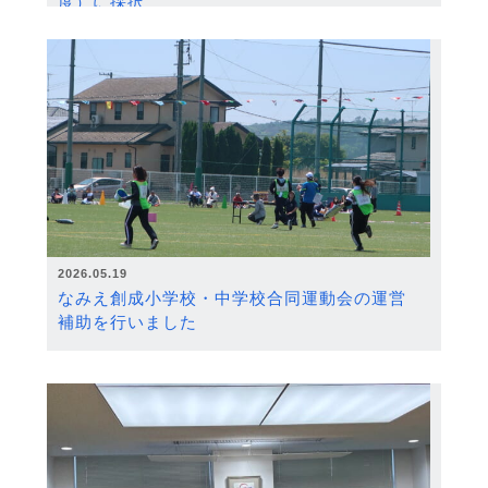
度）に採択
2026.05.19
なみえ創成小学校・中学校合同運動会の運営
補助を行いました