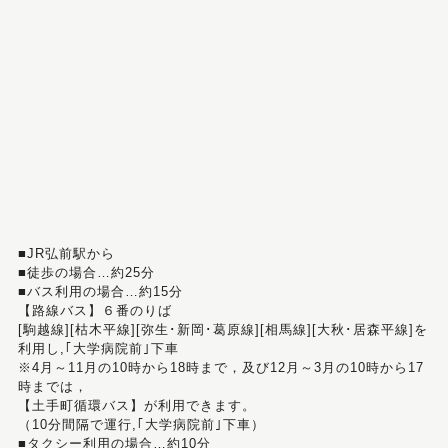
■JR弘前駅から
■徒歩の場合…約25分
■バス利用の場合…約15分
【路線バス】６番のりば
[駒越線][枯木平線][弥生･新岡･葛原線][相馬線][大秋･居森平線]を
利用し,｢大学病院前｣下車
※4月～11月の10時から18時まで，及び12月～3月の10時から17
時までは，
【土手町循環バス】が利用できます。
（10分間隔で運行,｢大学病院前｣下車）
■タクシー利用の場合…約10分