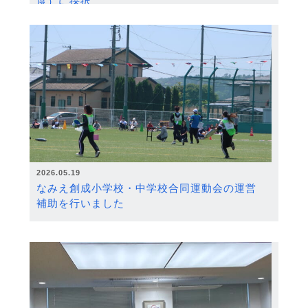
度）に採択
2026.05.19
なみえ創成小学校・中学校合同運動会の運営
補助を行いました