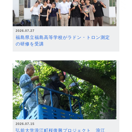
2026.07.27
福島県立福島高等学校がラドン・トロン測定
の研修を受講
2026.07.15
弘前大学浪江町桜復興プロジェクト 浪江