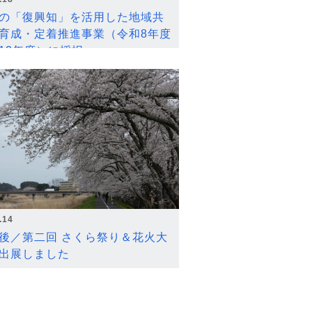
の「復興知」を活用した地域共
育成・定着推進事業（令和8年度
12年度）に採択
.14
後／第二回 さくら祭り＆花火大
出展しました