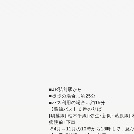
■JR弘前駅から
■徒歩の場合…約25分
■バス利用の場合…約15分
【路線バス】６番のりば
[駒越線][枯木平線][弥生･新岡･葛原線]
病院前｣下車
※4月～11月の10時から18時まで，及