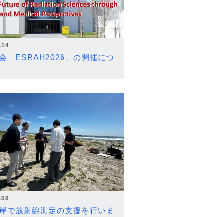
.14
会「ESRAH2026」の開催につ
.08
岸で放射線測定の支援を行いま