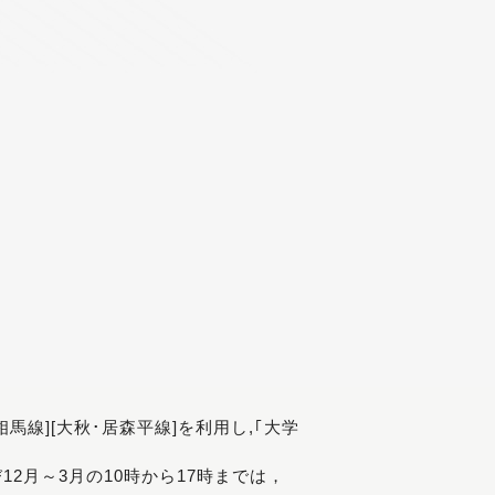
[相馬線][大秋･居森平線]を利用し,｢大学
び12月～3月の10時から17時までは，