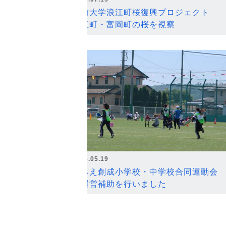
弘前大学浪江町桜復興プロジェクト
浪江町・富岡町の桜を視察
2026.05.19
なみえ創成小学校・中学校合同運動会
の運営補助を行いました