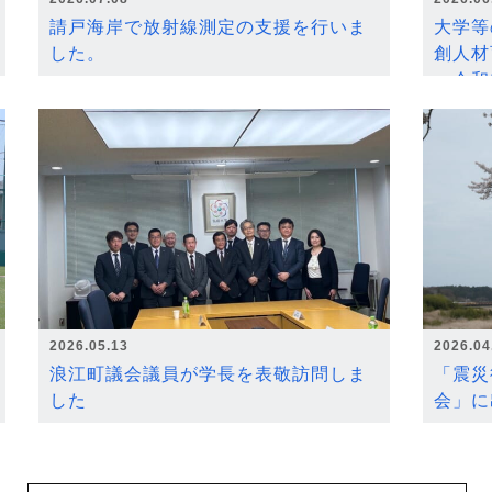
請戸海岸で放射線測定の支援を行いま
大学等
した。
創人材
～令和
2026.05.13
2026.04
浪江町議会議員が学長を表敬訪問しま
「震災
した
会」に