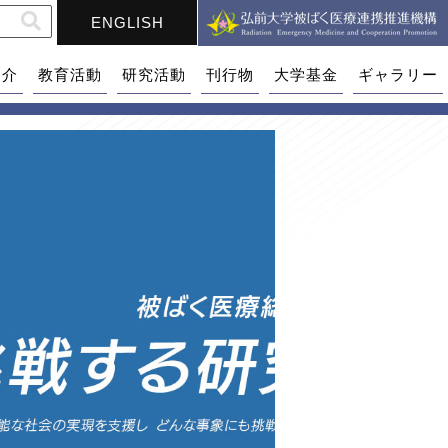
ENGLISH
紹介
教育活動
研究活動
刊行物
大学基金
ギャラリー