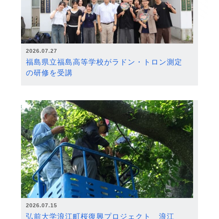
2026.07.27
福島県立福島高等学校がラドン・トロン測定
の研修を受講
2026.07.15
弘前大学浪江町桜復興プロジェクト 浪江