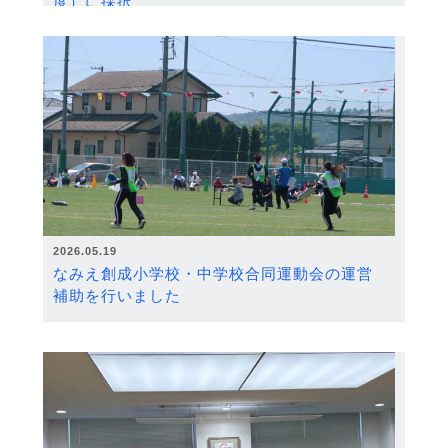
度）に採択
2026.05.19
なみえ創成小学校・中学校合同運動会の運営
補助を行いました