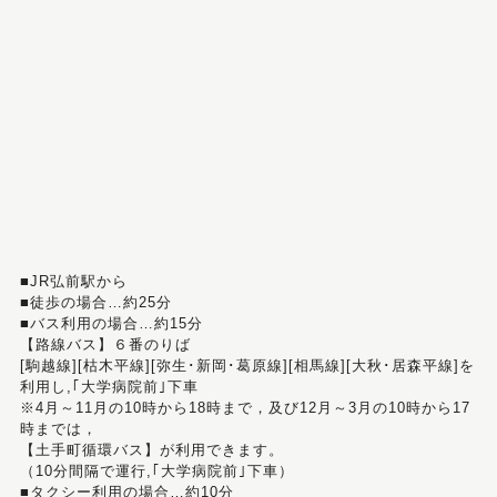
■JR弘前駅から
■徒歩の場合…約25分
■バス利用の場合…約15分
【路線バス】６番のりば
[駒越線][枯木平線][弥生･新岡･葛原線][相馬線][大秋･居森平線]を
利用し,｢大学病院前｣下車
※4月～11月の10時から18時まで，及び12月～3月の10時から17
時までは，
【土手町循環バス】が利用できます。
（10分間隔で運行,｢大学病院前｣下車）
■タクシー利用の場合…約10分