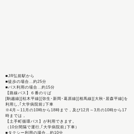
■JR弘前駅から
■徒歩の場合…約25分
■バス利用の場合…約15分
【路線バス】６番のりば
[駒越線][枯木平線][弥生･新岡･葛原線][相馬線][大秋･居森平線]を
利用し,｢大学病院前｣下車
※4月～11月の10時から18時まで，及び12月～3月の10時から17
時までは，
【土手町循環バス】が利用できます。
（10分間隔で運行,｢大学病院前｣下車）
■タクシー利用の場合…約10分