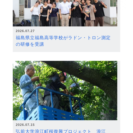
2026.07.27
福島県立福島高等学校がラドン・トロン測定
の研修を受講
2026.07.15
弘前大学浪江町桜復興プロジェクト 浪江