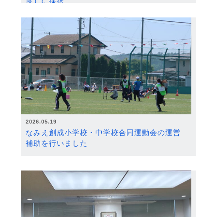
度）に採択
2026.05.19
なみえ創成小学校・中学校合同運動会の運営
補助を行いました