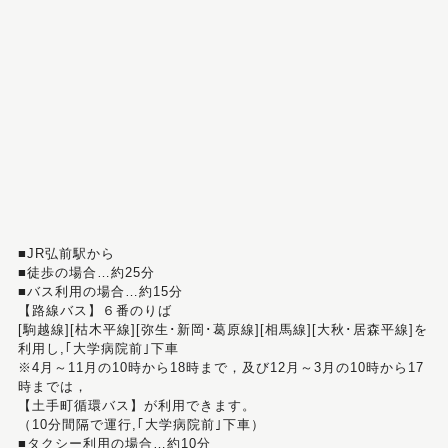
■JR弘前駅から
■徒歩の場合…約25分
■バス利用の場合…約15分
【路線バス】６番のりば
[駒越線][枯木平線][弥生･新岡･葛原線][相馬線][大秋･居森平線]を
利用し,｢大学病院前｣下車
※4月～11月の10時から18時まで，及び12月～3月の10時から17
時までは，
【土手町循環バス】が利用できます。
（10分間隔で運行,｢大学病院前｣下車）
■タクシー利用の場合…約10分