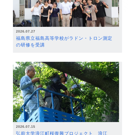
2026.07.27
福島県立福島高等学校がラドン・トロン測定
の研修を受講
2026.07.15
弘前大学浪江町桜復興プロジェクト 浪江