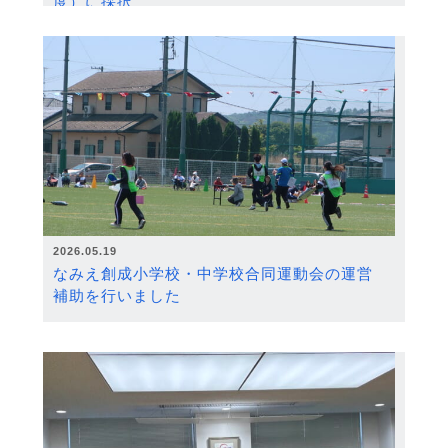
度）に採択
2026.05.19
なみえ創成小学校・中学校合同運動会の運営
補助を行いました