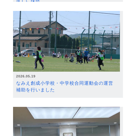
度）に採択
2026.05.19
なみえ創成小学校・中学校合同運動会の運営
補助を行いました