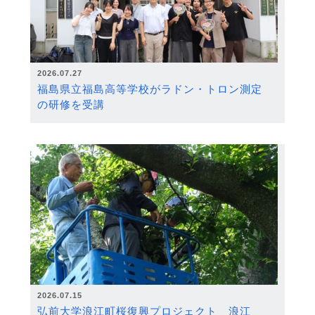
2026.07.27
福島県立福島高等学校がラドン・トロン測定
の研修を受講
2026.07.15
弘前大学浪江町桜復興プロジェクト 浪江