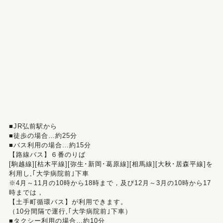
■JR弘前駅から
■徒歩の場合…約25分
■バス利用の場合…約15分
【路線バス】６番のりば
[駒越線][枯木平線][弥生･新岡･葛原線][相馬線][大秋･居森平線]を
利用し,｢大学病院前｣下車
※4月～11月の10時から18時まで，及び12月～3月の10時から17
時までは，
【土手町循環バス】が利用できます。
（10分間隔で運行,｢大学病院前｣下車）
■タクシー利用の場合…約10分