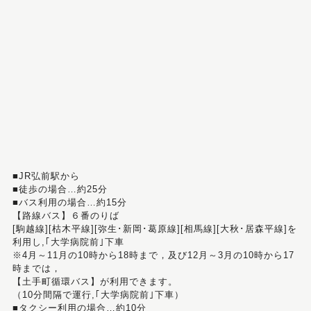
■JR弘前駅から
■徒歩の場合…約25分
■バス利用の場合…約15分
【路線バス】６番のりば
[駒越線][枯木平線][弥生･新岡･葛原線][相馬線][大秋･居森平線]を
利用し,｢大学病院前｣下車
※4月～11月の10時から18時まで，及び12月～3月の10時から17
時までは，
【土手町循環バス】が利用できます。
（10分間隔で運行,｢大学病院前｣下車）
■タクシー利用の場合…約10分