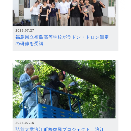
2026.07.27
福島県立福島高等学校がラドン・トロン測定
の研修を受講
2026.07.15
弘前大学浪江町桜復興プロジェクト 浪江