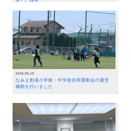
度）に採択
2026.05.19
なみえ創成小学校・中学校合同運動会の運営
補助を行いました