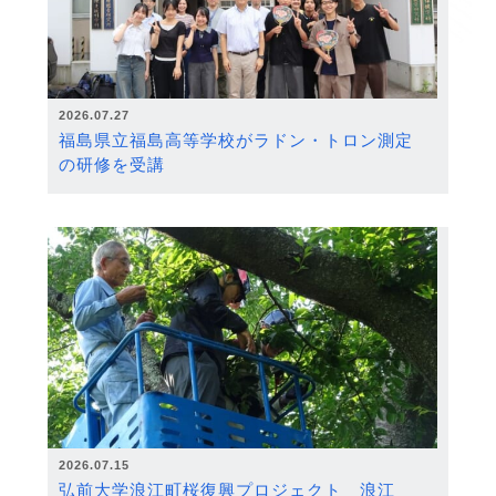
2026.07.27
福島県立福島高等学校がラドン・トロン測定
の研修を受講
2026.07.15
弘前大学浪江町桜復興プロジェクト 浪江