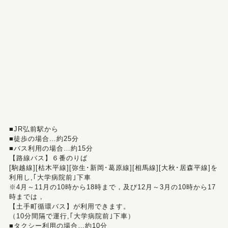
■JR弘前駅から
■徒歩の場合…約25分
■バス利用の場合…約15分
【路線バス】６番のりば
[駒越線][枯木平線][弥生･新岡･葛原線][相馬線][大秋･居森平線]を
利用し,｢大学病院前｣下車
※4月～11月の10時から18時まで，及び12月～3月の10時から17
時までは，
【土手町循環バス】が利用できます。
（10分間隔で運行,｢大学病院前｣下車）
■タクシー利用の場合…約10分