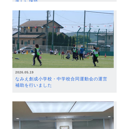
度）に採択
2026.05.19
なみえ創成小学校・中学校合同運動会の運営
補助を行いました