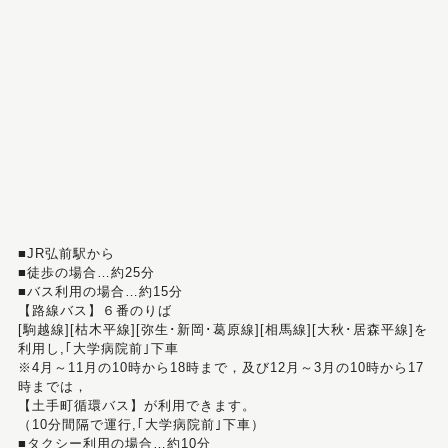
■JR弘前駅から
■徒歩の場合…約25分
■バス利用の場合…約15分
【路線バス】６番のりば
[駒越線][枯木平線][弥生･新岡･葛原線][相馬線][大秋･居森平線]を
利用し,｢大学病院前｣下車
※4月～11月の10時から18時まで，及び12月～3月の10時から17
時までは，
【土手町循環バス】が利用できます。
（10分間隔で運行,｢大学病院前｣下車）
■タクシー利用の場合…約10分