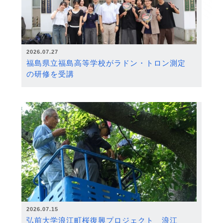
2026.07.27
福島県立福島高等学校がラドン・トロン測定
の研修を受講
2026.07.15
弘前大学浪江町桜復興プロジェクト 浪江