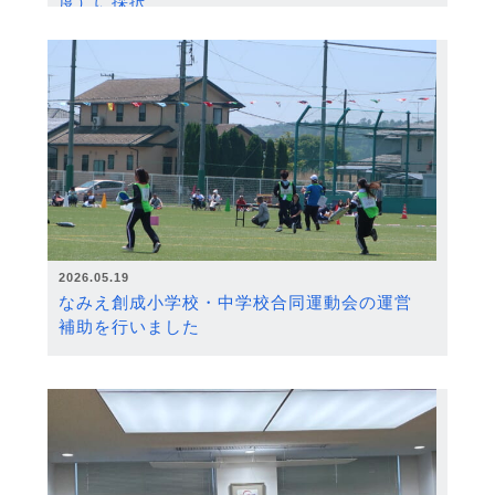
度）に採択
2026.05.19
なみえ創成小学校・中学校合同運動会の運営
補助を行いました