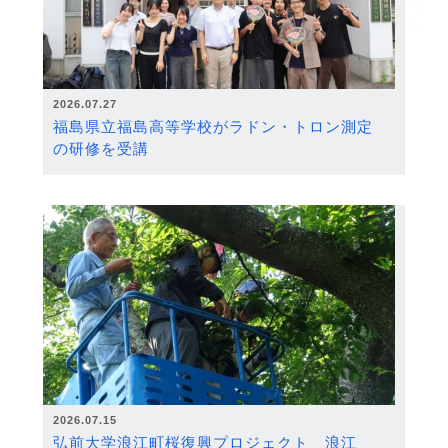
2026.07.27
福島県立福島高等学校がラドン・トロン測定
の研修を受講
2026.07.15
弘前大学浪江町桜復興プロジェクト 浪江