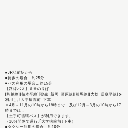
■JR弘前駅から
■徒歩の場合…約25分
■バス利用の場合…約15分
【路線バス】６番のりば
[駒越線][枯木平線][弥生･新岡･葛原線][相馬線][大秋･居森平線]を
利用し,｢大学病院前｣下車
※4月～11月の10時から18時まで，及び12月～3月の10時から17
時までは，
【土手町循環バス】が利用できます。
（10分間隔で運行,｢大学病院前｣下車）
■タクシー利用の場合…約10分