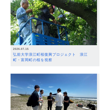
2026.07.15
弘前大学浪江町桜復興プロジェクト 浪江
町・富岡町の桜を視察