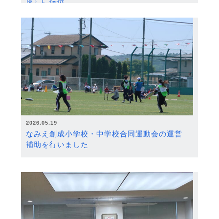
度）に採択
2026.05.19
なみえ創成小学校・中学校合同運動会の運営
補助を行いました