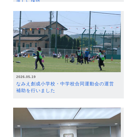
度）に採択
2026.05.19
なみえ創成小学校・中学校合同運動会の運営
補助を行いました