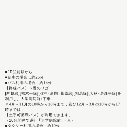
■JR弘前駅から
■徒歩の場合…約25分
■バス利用の場合…約15分
【路線バス】６番のりば
[駒越線][枯木平線][弥生･新岡･葛原線][相馬線][大秋･居森平線]を
利用し,｢大学病院前｣下車
※4月～11月の10時から18時まで，及び12月～3月の10時から17
時までは，
【土手町循環バス】が利用できます。
（10分間隔で運行,｢大学病院前｣下車）
■タクシー利用の場合…約10分