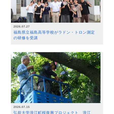
2026.07.27
福島県立福島高等学校がラドン・トロン測定
の研修を受講
2026.07.15
弘前大学浪江町桜復興プロジェクト 浪江