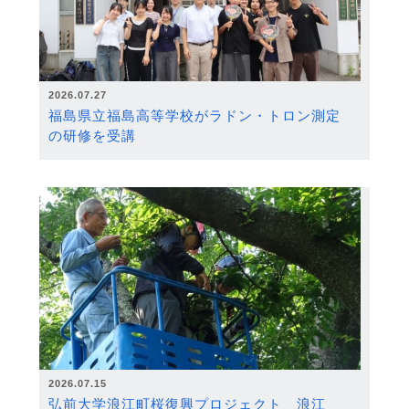
2026.07.27
福島県立福島高等学校がラドン・トロン測定
の研修を受講
2026.07.15
弘前大学浪江町桜復興プロジェクト 浪江