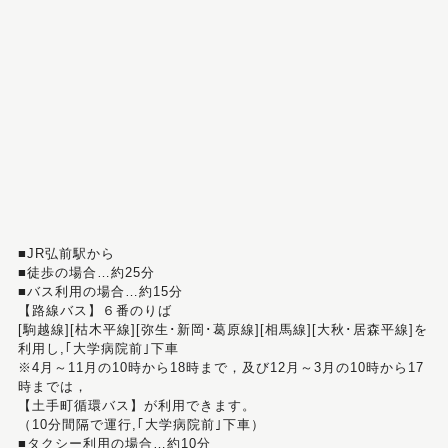
■JR弘前駅から
■徒歩の場合…約25分
■バス利用の場合…約15分
【路線バス】６番のりば
[駒越線][枯木平線][弥生･新岡･葛原線][相馬線][大秋･居森平線]を
利用し,｢大学病院前｣下車
※4月～11月の10時から18時まで，及び12月～3月の10時から17
時までは，
【土手町循環バス】が利用できます。
（10分間隔で運行,｢大学病院前｣下車）
■タクシー利用の場合…約10分