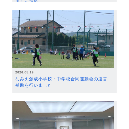
度）に採択
2026.05.19
なみえ創成小学校・中学校合同運動会の運営
補助を行いました