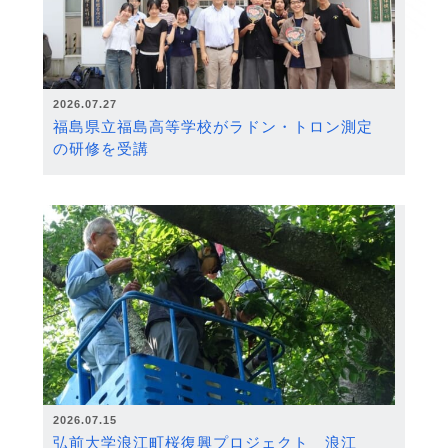
2026.07.27
福島県立福島高等学校がラドン・トロン測定
の研修を受講
2026.07.15
弘前大学浪江町桜復興プロジェクト 浪江