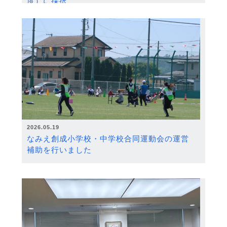
度）に採択
2026.05.19
なみえ創成小学校・中学校合同運動会の運営
補助を行いました