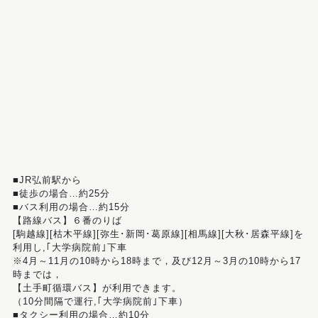
■JR弘前駅から
■徒歩の場合…約25分
■バス利用の場合…約15分
【路線バス】６番のりば
[駒越線][枯木平線][弥生･新岡･葛原線][相馬線][大秋･居森平線]を
利用し,｢大学病院前｣下車
※4月～11月の10時から18時まで，及び12月～3月の10時から17
時までは，
【土手町循環バス】が利用できます。
（10分間隔で運行,｢大学病院前｣下車）
■タクシー利用の場合…約10分